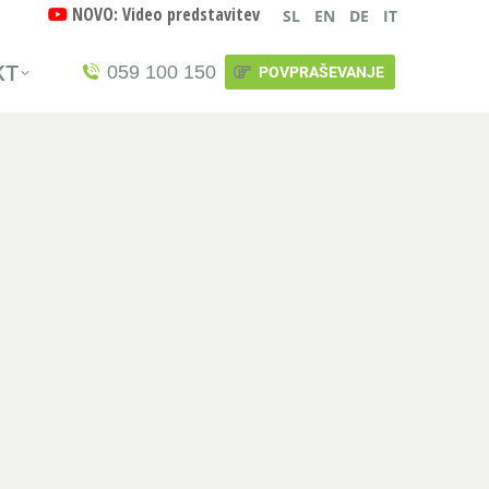
NOVO: Video predstavitev
SL
EN
DE
IT
KT
059 100 150
POVPRAŠEVANJE
KT
059 100 150
POVPRAŠEVANJE