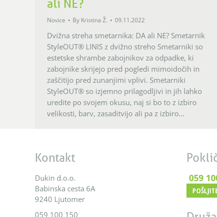
ali NE?
Novice
By
Kristina Ž.
09.11.2022
Dvižna streha smetarnika: DA ali NE? Smetarnik
StyleOUT® LINIS z dvižno streho Smetarniki so
estetske shrambe zabojnikov za odpadke, ki
zabojnike skrijejo pred pogledi mimoidočih in
zaščitijo pred zunanjimi vplivi. Smetarniki
StyleOUT® so izjemno prilagodljivi in jih lahko
uredite po svojem okusu, naj si bo to z izbiro
velikosti, barv, zasaditvijo ali pa z izbiro…
Kontakt
Poklič
059 10
Dukin d.o.o.
Babinska cesta 6A
POŠLJIT
9240 Ljutomer
059 100 150
Druža