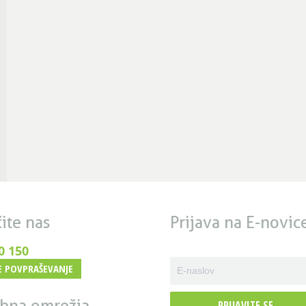
ite nas
Prijava na E-novic
0 150
E POVPRAŠEVANJE
bna omrežja
PRIJAVITE SE