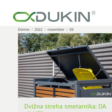
Domov
2022
november
09
You are here:
Dvižna streha smetarnika: DA