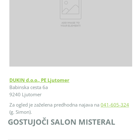
DUKIN d.o.o., PE Ljutomer
Babinska cesta 6a
9240 Ljutomer
Za ogled je zaželena predhodna najava na
041-605-324
(g. Simon).
GOSTUJOČI SALON MISTERAL