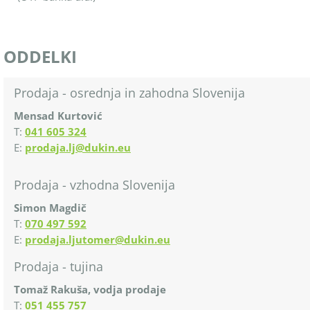
ODDELKI
Prodaja - osrednja in zahodna Slovenija
Mensad Kurtović
T:
041 605 324
E:
prodaja.lj@dukin.eu
Prodaja - vzhodna Slovenija
Simon Magdič
T:
070 497 592
E:
prodaja.ljutomer@dukin.eu
Prodaja - tujina
Tomaž Rakuša, vodja prodaje
T:
051 455 757