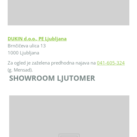
DUKIN d.o.o., PE Ljubljana
Brnčičeva ulica 13
1000 Ljubljana
Za ogled je zaželena predhodna najava na
041-605-324
(g. Mensad).
SHOWROOM LJUTOMER