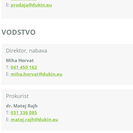
E:
prodaja@dukin.eu
VODSTVO
Direktor, nabava
Miha Horvat
T:
041 450 162
E:
miha.horvat@dukin.eu
Prokurist
dr. Matej Rajh
T:
031 336 085
E:
matej.rajh@dukin.eu