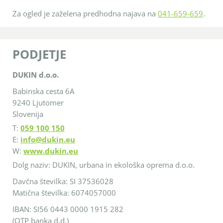
Za ogled je zaželena predhodna najava na
041-659-659
.
PODJETJE
DUKIN d.o.o.
Babinska cesta 6A
9240 Ljutomer
Slovenija
T:
059 100 150
E:
info@dukin.eu
W:
www.dukin.eu
Dolg naziv:
DUKIN, urbana in ekološka oprema d.o.o.
Davčna številka: SI 37536028
Matična številka: 6074057000
IBAN: SI56 0443 0000 1915 282
(OTP banka d.d.)