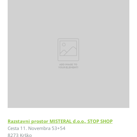
Razstavni prostor MISTERAL d.o.o., STOP SHOP
Cesta 11. Novembra 53+54
8273 Krško