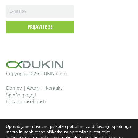
PRIJAVITE SE
Copyright 2026 DUKIN d.o.o.
Domov
|
Avtorji
|
Kontakt
Splošni pogoji
Izjava o zasebnosti
Uporabljamo obvezne piškotke potrebne za delovanje spletnega
EU sredstva
mesta in neobvezne piškotke za spremljanje statistike,
oglaševanje in zagotavljanje optimalne uporabniške izkušnje.