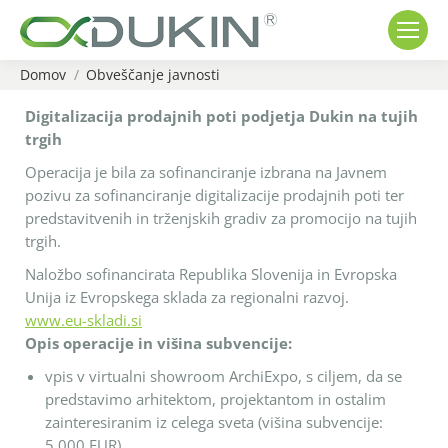
Domov
Obveščanje javnosti
You are here:
Digitalizacija prodajnih poti podjetja Dukin na tujih
trgih
Operacija je bila za sofinanciranje izbrana na Javnem
pozivu za sofinanciranje digitalizacije prodajnih poti ter
predstavitvenih in trženjskih gradiv za promocijo na tujih
trgih.
Naložbo sofinancirata Republika Slovenija in Evropska
Unija iz Evropskega sklada za regionalni razvoj.
www.eu-skladi.si
Opis operacije in višina subvencije:
vpis v virtualni showroom ArchiExpo, s ciljem, da se
predstavimo arhitektom, projektantom in ostalim
zainteresiranim iz celega sveta (višina subvencije:
5.000 EUR)