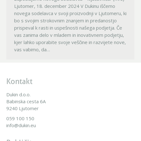
Ljutomer, 18. december 2024 V Dukinu iščemo
novega sodelavca v svoji proizvodnji v Ljutomeru, ki
bo s svojim strokovnim znanjem in predanostjo
prispeval k rasti in uspešnosti našega podjetja. Če
vas zanima delo v mladem in inovativnem podjetju,
kjer lahko uporabite svoje veščine in razvijete nove,
vas vabimo, da…
Kontakt
Dukin d.o.o.
Babinska cesta 6A
9240 Ljutomer
059 100 150
info@dukin.eu