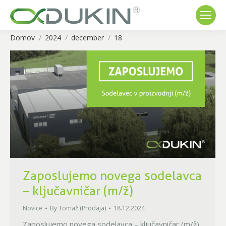
Domov
2024
december
18
You are here:
Zaposlujemo novega sodelavca
– ključavničar (m/ž)
Novice
By
Tomaž (Prodaja)
18.12.2024
Zaposlujemo novega sodelavca – ključavničar (m/ž)