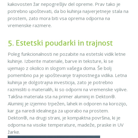
kakovosten žar nepogrešljiv del opreme. Prav tako je
potrebno upoštevati, da bo kuhinja najverjetneje stala na
prostem, zato mora biti vsa oprema odporna na
vremenske razmere.
5. Estetski poudarki in trajnost
Poleg funkcionalnosti ne pozabite na estetski vidik letne
kuhinje. Izberite materiale, barve in teksture, ki se
ujemajo z okolico in slogom vašega doma. Še bolj
pomembno pa je upoštevanje trajnostnega vidika. Letna
kuhinja je dolgotrajna investicija, zato je potrebno
razmisliti o materialih, ki so odporni na vremenske vplive.
Takšna materiala sta na primer aluminij in Dekton
®
.
Aluminij je izjemno trpežen, lahek in odporen na korozijo,
kar ga naredi idealnega za uporabo na prostem.
Dekton
®
, na drugi strani, je kompaktna površina, ki je
odporna na visoke temperature, madeže, praske in UV
žarke.