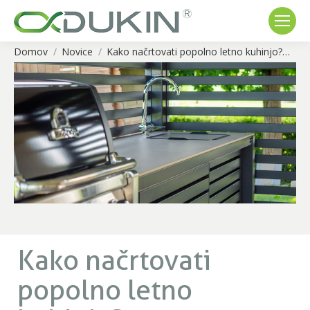
Domov
Novice
Kako načrtovati popolno letno kuhinjo?…
You are here:
Kako načrtovati
popolno letno