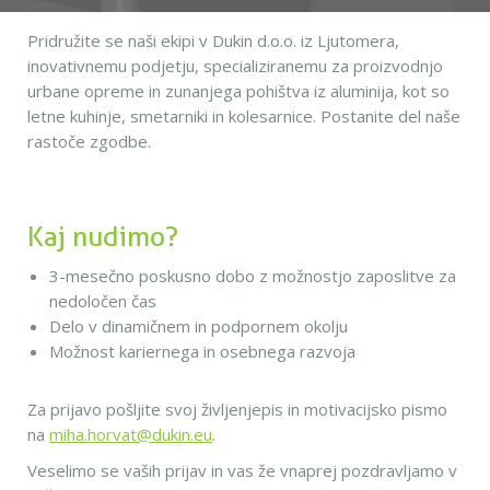
Pridružite se naši ekipi v Dukin d.o.o. iz Ljutomera,
inovativnemu podjetju, specializiranemu za proizvodnjo
urbane opreme in zunanjega pohištva iz aluminija, kot so
letne kuhinje, smetarniki in kolesarnice. Postanite del naše
rastoče zgodbe.
Kaj nudimo?
3-mesečno poskusno dobo z možnostjo zaposlitve za
nedoločen čas
Delo v dinamičnem in podpornem okolju
Možnost kariernega in osebnega razvoja
Za prijavo pošljite svoj življenjepis in motivacijsko pismo
na
miha.horvat@dukin.eu
.
Veselimo se vaših prijav in vas že vnaprej pozdravljamo v