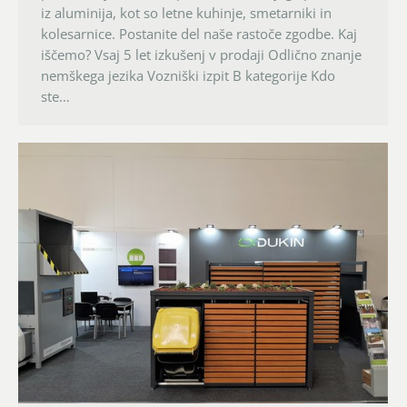
iz aluminija, kot so letne kuhinje, smetarniki in
kolesarnice. Postanite del naše rastoče zgodbe. Kaj
iščemo? Vsaj 5 let izkušenj v prodaji Odlično znanje
nemškega jezika Vozniški izpit B kategorije Kdo
ste…