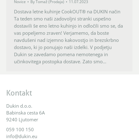
Novice
By
Tomaž (Prodaja)
11.07.2023
Dostava letne kuhinje CookOUT® na DUKIN način
Ta teden smo naši zadovoljni stranki uspešno
dostavili še eno letno kuhinjo in odločili smo se, da
vas popeljemo zraven! Verjamemo, da boste
navdušeni nad izjemno kakovostjo in brezskrbno
dostavo, ki jo ponujajo naši izdelki. V podjetju
Dukin se zavedamo pomena nemotenega in
učinkovitega postopka dostave. Zato smo…
Kontakt
Dukin d.o.o.
Babinska cesta 6A
9240 Ljutomer
059 100 150
info@dukin.eu