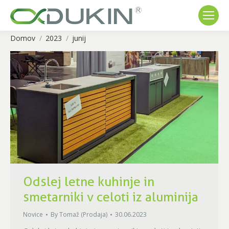
Domov
2023
junij
You are here:
Odslej letne kuhinje in
smetarniki v celoti iz aluminija
Novice
By
Tomaž (Prodaja)
30.06.2023