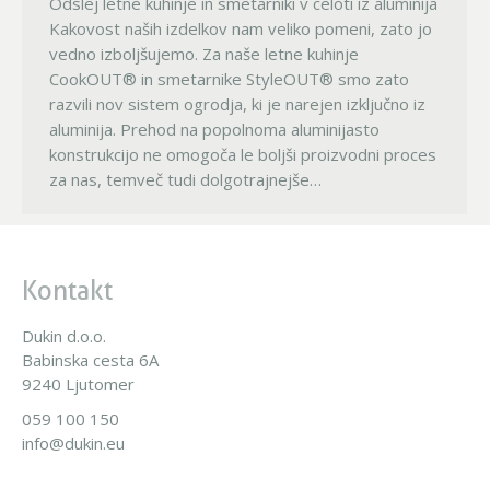
Odslej letne kuhinje in smetarniki v celoti iz aluminija
Kakovost naših izdelkov nam veliko pomeni, zato jo
vedno izboljšujemo. Za naše letne kuhinje
CookOUT® in smetarnike StyleOUT® smo zato
razvili nov sistem ogrodja, ki je narejen izključno iz
aluminija. Prehod na popolnoma aluminijasto
konstrukcijo ne omogoča le boljši proizvodni proces
za nas, temveč tudi dolgotrajnejše…
Kontakt
Dukin d.o.o.
Babinska cesta 6A
9240 Ljutomer
059 100 150
info@dukin.eu