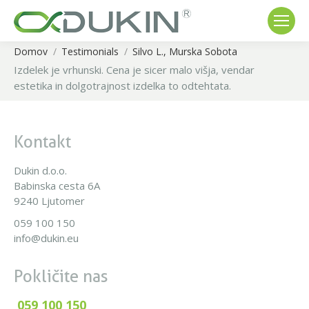
Domov
Testimonials
Silvo L., Murska Sobota
You are here:
Izdelek je vrhunski. Cena je sicer malo višja, vendar
estetika in dolgotrajnost izdelka to odtehtata.
Kontakt
Dukin d.o.o.
Babinska cesta 6A
9240 Ljutomer
059 100 150
info@dukin.eu
Pokličite nas
059 100 150