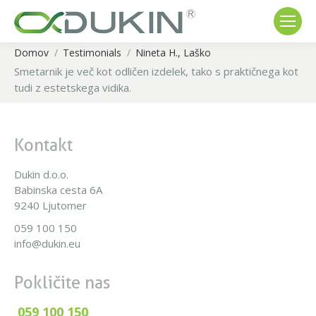
Domov
Testimonials
Nineta H., Laško
You are here:
Smetarnik je več kot odličen izdelek, tako s praktičnega kot
tudi z estetskega vidika.
Kontakt
Dukin d.o.o.
Babinska cesta 6A
9240 Ljutomer
059 100 150
info@dukin.eu
Pokličite nas
059 100 150