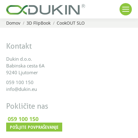
Domov
3D FlipBook
CookOUT SLO
You are here:
Kontakt
Dukin d.o.o.
Babinska cesta 6A
9240 Ljutomer
059 100 150
info@dukin.eu
Pokličite nas
059 100 150
POŠLJITE POVPRAŠEVANJE