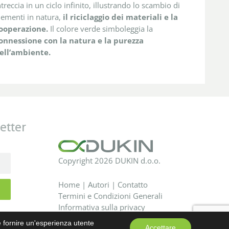
ntreccia in un ciclo infinito, illustrando lo scambio di
lementi in natura,
il riciclaggio dei materiali e la
ooperazione.
Il colore verde simboleggia la
onnessione con la natura e la purezza
ell’ambiente.
letter
Copyright 2026 DUKIN d.o.o.
Home
|
Autori
|
Contatto
Termini e Condizioni Generali
Informativa sulla privacy
 e fornire un'esperienza utente
Accettare