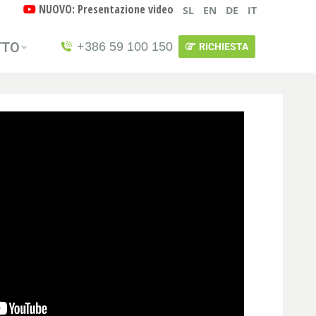
NUOVO: Presentazione video
SL
EN
DE
IT
TTO
+386 59 100 150
RICHIESTA
TTO
+386 59 100 150
RICHIESTA