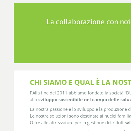
La collaborazione con noi
CHI SIAMO E QUAL È LA NOS
PAlla fine del 2011 abbiamo fondato la società “DU
allo
sviluppo sostenibile nel campo delle soluz
La nostra passione è lo sviluppo e la produzione di
Le nostre soluzioni sono destinate ai nuclei familiari,
Oltre alle attrezzature per la gestione dei rifiuti
sv