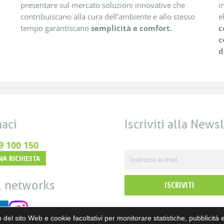
presentare sul mercato soluzioni innovative che
i
contribuiscano alla cura dell’ambiente e allo stesso
e
tempo garantiscano
semplicità e comfort.
c
c
d
aci
Iscriviti alla News
9 100 150
NA RICHIESTA
l networks
ISCRIVITI
 del sito Web e cookie facoltativi per monitorare statistiche, pubblicità