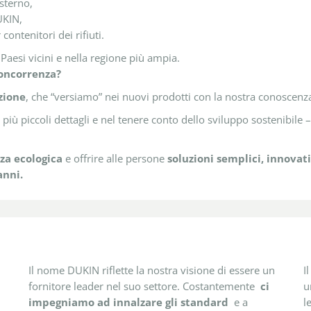
esterno,
UKIN,
contenitori dei rifiuti.
Paesi vicini e nella regione più ampia.
concorrenza?
zione
, che “versiamo” nei nuovi prodotti con la nostra conoscenz
iù piccoli dettagli e nel tenere conto dello sviluppo sostenibile –
za ecologica
e offrire alle persone
soluzioni semplici, innovati
anni.
Il nome DUKIN riflette la nostra visione di essere un
I
fornitore leader nel suo settore. Costantemente
ci
u
impegniamo ad innalzare gli standard
e a
l