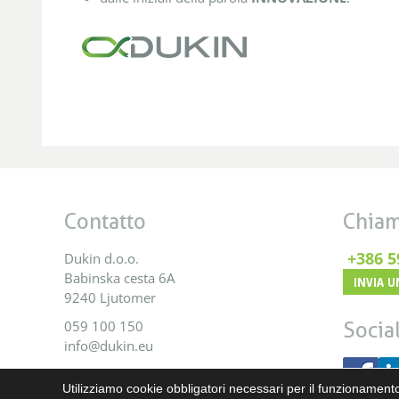
Contatto
Chiam
+386 5
Dukin d.o.o.
Babinska cesta 6A
INVIA U
9240 Ljutomer
059 100 150
Socia
info@dukin.eu
Utilizziamo cookie obbligatori necessari per il funzionamento