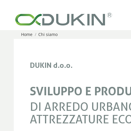
Home
Chi siamo
You are here:
DUKIN d.o.o.
SVILUPPO E PROD
DI ARREDO URBAN
ATTREZZATURE EC