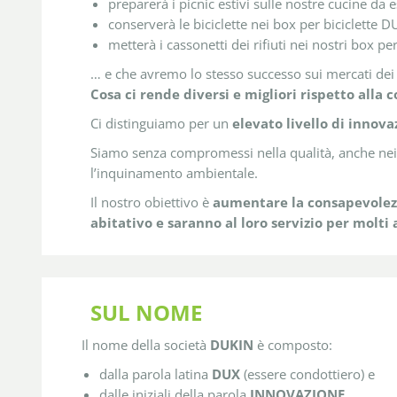
preparerà i picnic estivi sulle nostre cucine da 
conserverà le biciclette nei box per biciclette D
metterà i cassonetti dei rifiuti nei nostri box per 
… e che avremo lo stesso successo sui mercati dei 
Cosa ci rende diversi e migliori rispetto alla 
Ci distinguiamo per un
elevato livello di innova
Siamo senza compromessi nella qualità, anche nei p
l’inquinamento ambientale.
Il nostro obiettivo è
aumentare la consapevolez
abitativo e saranno al loro servizio per molti 
SUL NOME
Il nome della società
DUKIN
è composto:
dalla parola latina
DUX
(essere condottiero) e
dalle iniziali della parola
INNOVAZIONE
.