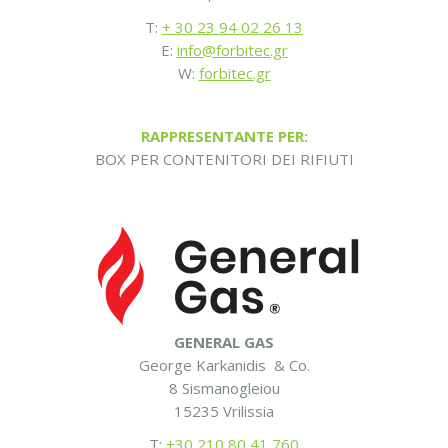
T:
+ 30 23 94 02 26 13
E:
info@forbitec.gr
W:
forbitec.gr
RAPPRESENTANTE PER:
BOX PER CONTENITORI DEI RIFIUTI
GENERAL GAS
George Karkanidis & Co.
8 Sismanogleiou
15235 Vrilissia
T:
+30 210 80 41 760