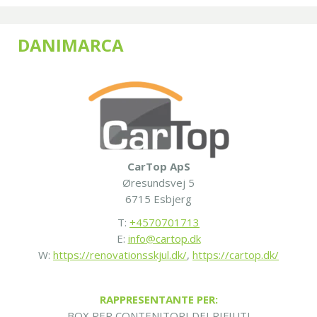
DANIMARCA
CarTop ApS
Øresundsvej 5
6715 Esbjerg
T:
+4570701713
E:
info@cartop.dk
W:
https://renovationsskjul.dk/
,
https://cartop.dk/
RAPPRESENTANTE PER:
BOX PER CONTENITORI DEI RIFIUTI