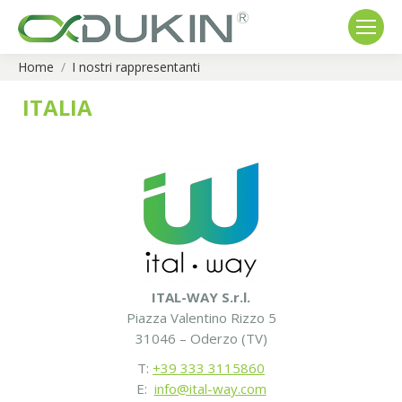
Home
I nostri rappresentanti
You are here:
ITALIA
ITAL-WAY S.r.l.
Piazza Valentino Rizzo 5
31046 – Oderzo (TV)
T:
+39 333 3115860
E:
info@ital-way.com