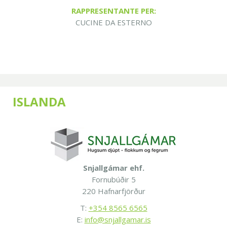
RAPPRESENTANTE PER:
CUCINE DA ESTERNO
ISLANDA
Snjallgámar ehf.
Fornubúðir 5
220 Hafnarfjörður
T:
+354 8565 6565
E:
info@snjallgamar.is