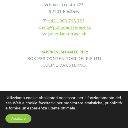
Vrbovská cesta 123
92101 Piešťany
T:
+421 908 798 783
E:
info@pohodanaterase.sk
W:
pohodanaterase.sk
RAPPRESENTANTE PER:
BOX PER CONTENITORI DEI RIFIUTI
CUCINE DA ESTERNO
Utilizziamo cookie obbligatori necessari per il funzionamento del
sito Web e cookie facoltativi per monitorare statistiche, pubblicità
e fornire un'esperienza utente ottimale.
Accettare
SERBIA