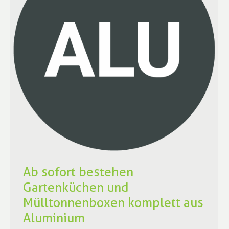
Ab sofort bestehen
Gartenküchen und
Mülltonnenboxen komplett aus
Aluminium